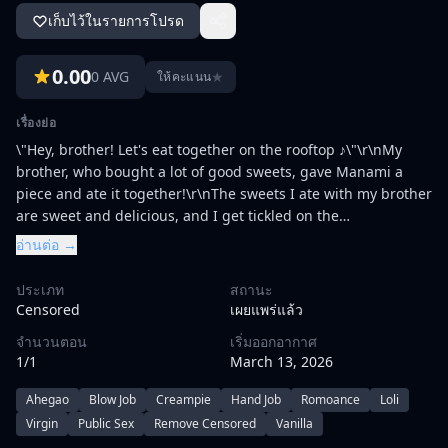
เก็บไว้ในรายการโปรด
0.00
0 AVG
★
ให้คะแนน
เรื่องย่อ
\"Hey, brother! Let's eat together on the rooftop ♪\"\r\nMy
brother, who bought a lot of good sweets, gave Manami a
piece and ate it together!\r\nThe sweets I ate with my brother
are sweet and delicious, and I get tickled on the
way,\r\nManami likes to be stroked, and I also like the fact
อ่านต่อ →
that she feels a little fluffy and feels good.\r\nWhat will you
do today?\r\n
ประเภท
สถานะ
Censored
เผยแพร่แล้ว
จำนวนตอน
เริ่มออกอากาศ
1/1
March 13, 2026
Ahegao
Blow Job
Creampie
Hand Job
Romoance
Loli
Virgin
Public Sex
Remove Censored
Vanilla