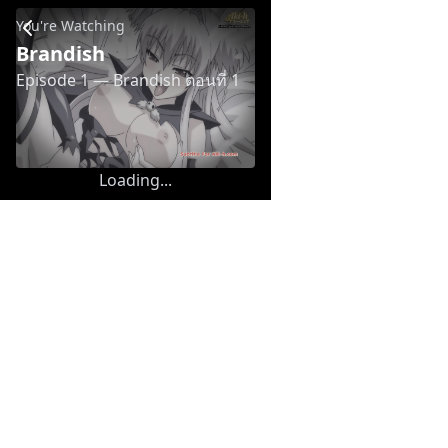
Brandish - Episode 1 — Brandish ตอนที่ 1
You're Watching
Brandish
Episode 1
— Brandish ตอนที่ 1
Loading...