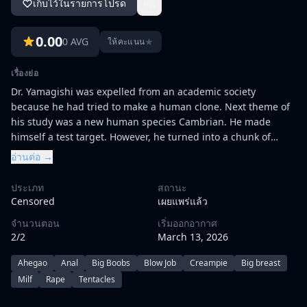
เก็บไว้ในรายการโปรด
0.00
0 AVG
★
ให้คะแนน
เรื่องย่อ
Dr. Yamagishi was expelled from an academic society
because he had tried to make a human clone. Next theme of
his study was a new human species Cambrian. He made
himself a test target. However, he turned into a chunk of
grotesque flesh, and it began to rape women by its tentacles.
อ่านต่อ →
ประเภท
สถานะ
Censored
เผยแพร่แล้ว
จำนวนตอน
เริ่มออกอากาศ
2/2
March 13, 2026
Ahegao
Anal
Big Boobs
Blow Job
Creampie
Big breast
Milf
Rape
Tentacles