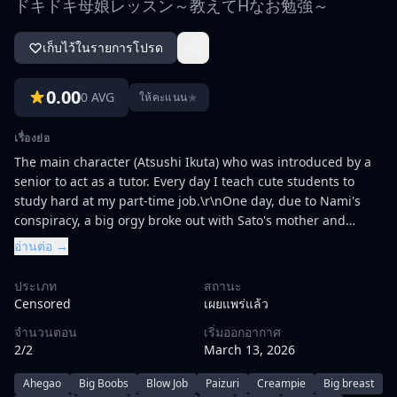
ドキドキ母娘レッスン～教えてHなお勉強～
เก็บไว้ในรายการโปรด
0.00
0 AVG
★
ให้คะแนน
เรื่องย่อ
The main character (Atsushi Ikuta) who was introduced by a
senior to act as a tutor. Every day I teach cute students to
study hard at my part-time job.\r\nOne day, due to Nami's
conspiracy, a big orgy broke out with Sato's mother and
daughter, Kumagai's mother and daughter, and even seniors
อ่านต่อ →
!?
ประเภท
สถานะ
Censored
เผยแพร่แล้ว
จำนวนตอน
เริ่มออกอากาศ
2/2
March 13, 2026
Ahegao
Big Boobs
Blow Job
Paizuri
Creampie
Big breast