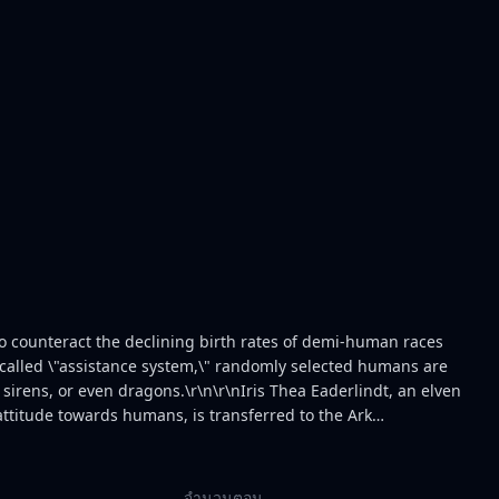
 counteract the declining birth rates of demi-human races
called \"assistance system,\" randomly selected humans are
sirens, or even dragons.\r\n\r\nIris Thea Eaderlindt, an elven
titude towards humans, is transferred to the Ark
has been selected as her mating partner. Anxious yet
er race, she starts partaking in sexual activities with him. To
s were orcs, well known for their extraordinary sexual
จำนวนตอน