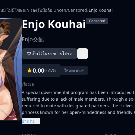
ใหม่ ไม่มีโฆษณา รองรับมือถือ Uncen/Censored
/
Enjo Kouhai
Enjo Kouhai
Censored
Enjo交配
เก็บไว้ในรายการโปรด
0.00
0 AVG
★
ให้คะแนน
เรื่องย่อ
A special governmental program has been introduced to
suffering due to a lack of male members. Through a so-
required to mate with designated partners—be it elves, 
princess known for her open-mindedness and friendly at
Metropolitan Academy. Coincidentally, her new teacher 
อ่านต่อ →
determined to fulfill her duty of securing the future of h
her surprise, Iris discovers that her partner's ancestor
ประเภท
สถานะ