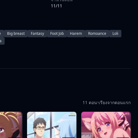
ss and find out about their teacher's \"side job,\" it
11/11
r's attention solely on her.
e
Big breast
Fantasy
Foot Job
Harem
Romoance
Loli
a
11 ตอน
•
เรียงจากตอนแรก