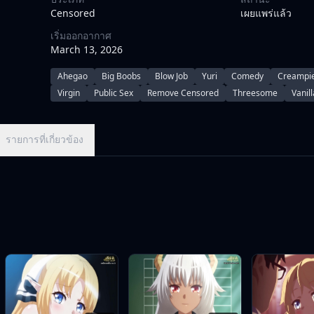
prowess.\r\n\r\nAs more demi-human students join the cla
Censored
เผยแพร่แล้ว
becomes increasingly difficult for Iris to keep her partne
เริ่มออกอากาศ
March 13, 2026
Ahegao
Big Boobs
Blow Job
Yuri
Comedy
Creampi
Virgin
Public Sex
Remove Censored
Threesome
Vanill
รายการที่เกี่ยวข้อง