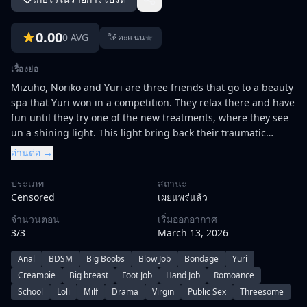
0.00
0 AVG
★
ให้คะแนน
เรื่องย่อ
Mizuho, Noriko and Yuri are three friends that go to a beauty
spa that Yuri won in a competition. They relax there and have
fun until they try one of the new treatments, where they see
un a shining light. This light bring back their traumatic
memories such as rapes of squads and sexual abuse in
อ่านต่อ →
childhood.
ประเภท
สถานะ
Censored
เผยแพร่แล้ว
จำนวนตอน
เริ่มออกอากาศ
3/3
March 13, 2026
Anal
BDSM
Big Boobs
Blow Job
Bondage
Yuri
Creampie
Big breast
Foot Job
Hand Job
Romoance
School
Loli
Milf
Drama
Virgin
Public Sex
Threesome