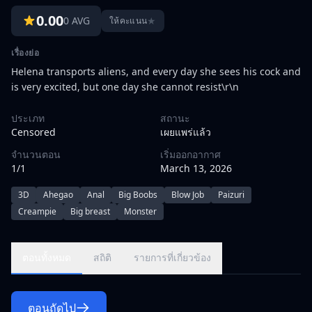
0.00
0 AVG
★
ให้คะแนน
เรื่องย่อ
Helena transports aliens, and every day she sees his cock and
is very excited, but one day she cannot resist\r\n
ประเภท
สถานะ
Censored
เผยแพร่แล้ว
จำนวนตอน
เริ่มออกอากาศ
1/1
March 13, 2026
3D
Ahegao
Anal
Big Boobs
Blow Job
Paizuri
Creampie
Big breast
Monster
ตอนทั้งหมด
สถิติ
รายการที่เกี่ยวข้อง
ตอนถัดไป