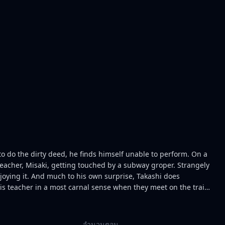
to do the dirty deed, he finds himself unable to perform. On a
s teacher, Misaki, getting touched by a subway groper. Strangely
joying it. And much to his own surprise, Takashi does
his teacher in a most carnal sense when they meet on the train
her, Takashi becomes a more confident lover. But will his new
rlfriend? Or scare her away?
จำนวนตอน