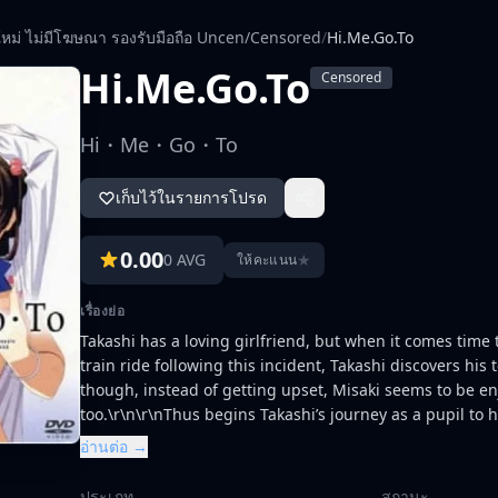
ใหม่ ไม่มีโฆษณา รองรับมือถือ Uncen/Censored
/
Hi.Me.Go.To
Hi.Me.Go.To
Censored
Hi・Me・Go・To
เก็บไว้ในรายการโปรด
0.00
0 AVG
★
ให้คะแนน
เรื่องย่อ
Takashi has a loving girlfriend, but when it comes time 
train ride following this incident, Takashi discovers hi
though, instead of getting upset, Misaki seems to be en
too.\r\n\r\nThus begins Takashi’s journey as a pupil to 
every morning. As he explores his desires with his teac
อ่านต่อ →
knowledge help Takashi become closer to his beloved gi
ประเภท
สถานะ