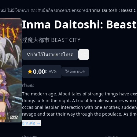
ใหม่ ไม่มีโฆษณา รองรับมือถือ Uncen/Censored
/
Inma Daitoshi: Beast C
Inma Daitoshi: Beast
淫魔大都市 BEAST CITY
เก็บไว้ในรายการโปรด
0.00
0 AVG
★
ให้คะแนน
เรื่องย่อ
The modern age. Albeit tales of strange things have exist
things lurk in the night. A trio of female vampires who
occasional lesbian interaction with one another, sudde
ravage and tear their way through the populace. As tim
begins anew between vampires and beasts. Soon Mina, 
อ่านต่อ →
followers, along with a human boy and girl, will have to f
ประเภท
สถานะ