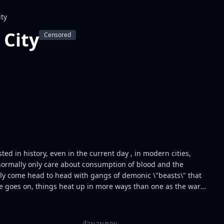
ity
 City
Censored
ed in history, even in the current day , in modern cities,
 normally only care about consumption of blood and the
nly come head to head with gangs of demonic \"beasts\" that
e goes on, things heat up in more ways than one as the war
the beautiful red-headed vampire, and her two friends and
ight for us all to survive.
จำนวนตอน