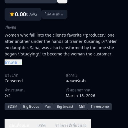
0.00
0 AVG
★
ให้คะแนน
เรื่องย่อ
Women who fall into the client's favorite \"products\" one
after another under the hands of trainer Kusanagi.\r\nHer
ex-daughter, Sana, was also transformed by the time she
began \"studying\" to become the woman the customer
wanted at her own will.\r\nHowever, Sakura, the queen of the
อ่านต่อ →
dark organization, sets a target for Sana's sister-in-law,
Natsumi, and begins to set her clever traps.
ประเภท
สถานะ
Censored
เผยแพร่แล้ว
จำนวนตอน
เริ่มออกอากาศ
2/2
March 13, 2026
BDSM
Big Boobs
Yuri
Big breast
Milf
Threesome
ตอนทั้งหมด
สถิติ
รายการที่เกี่ยวข้อง