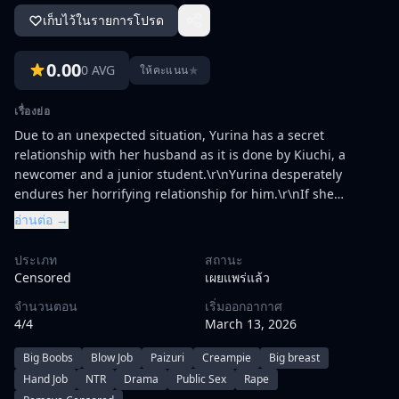
เก็บไว้ในรายการโปรด
0.00
0 AVG
★
ให้คะแนน
เรื่องย่อ
Due to an unexpected situation, Yurina has a secret
relationship with her husband as it is done by Kiuchi, a
newcomer and a junior student.\r\nYurina desperately
endures her horrifying relationship for him.\r\nIf she
endures herself, she will definitely tell him ...\r\nShe was a
อ่านต่อ →
healthy Yurina, but it goes beyond her expectations and is
struck in every situation ...\r\nPacifiers always crouching
ประเภท
สถานะ
under the desk near her husband, groping in the elevator,
Censored
เผยแพร่แล้ว
molesting on the commuter train ...\r\nIt's more natural to be
จำนวนตอน
เริ่มออกอากาศ
tampered with by Kiuchi than her husband ...\r\nThe mark
4/4
March 13, 2026
was firmly carved into her original body as an indelible pain
...\r\nWell, if you do, just do it ... because he's
Big Boobs
Blow Job
Paizuri
Creampie
Big breast
waiting\r\nWorking. afternoon. A warehouse that brought
Hand Job
NTR
Drama
Public Sex
Rape
Kiuchi under the name of new employee