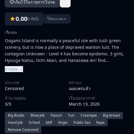
เก็บไว้ในรายการโปรด
0.00
0 AVG
★
ให้คะแนน
เรื่องย่อ
Oogami Island is normally a peaceful isle with lush green
scenery, but is now a place of depraved wanton lust. The
contagion Unknown - Level 4 has become epidemic. 3 girls,
Hyuuga Natsu, Ochi Akari, and Hanazawa Airi find
themselves trapped in a sports facility where they are
อ่านต่อ →
assaulted by the infected.
ประเภท
สถานะ
Censored
เผยแพร่แล้ว
จำนวนตอน
เริ่มออกอากาศ
3/3
March 13, 2026
Big Boobs
Blow Job
Paizuri
Yuri
Creampie
Big breast
Hand Job
School
Milf
Virgin
Public Sex
Rape
Remove Censored