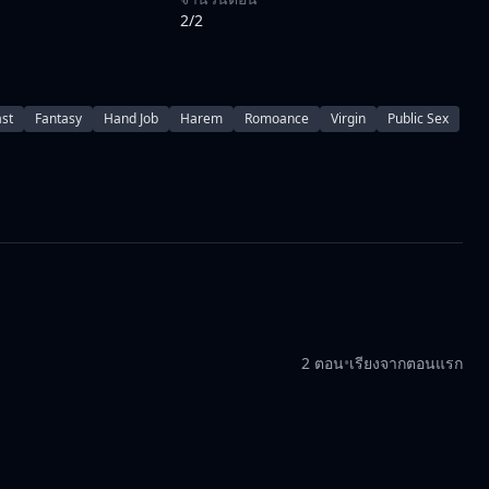
2/2
ast
Fantasy
Hand Job
Harem
Romoance
Virgin
Public Sex
2 ตอน
•
เรียงจากตอนแรก