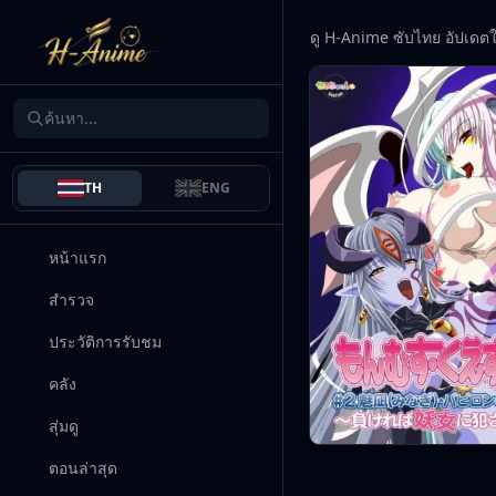
ดู H-Anime ซับไทย อัปเดต
TH
ENG
หน้าแรก
สำรวจ
ประวัติการรับชม
คลัง
สุ่มดู
ตอนล่าสุด