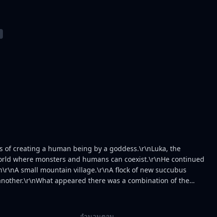
ss of creating a human being by a goddess.\r\nLuka, the
world where monsters and humans can coexist.\r\nHe continued
\n\r\nA small mountain village.\r\nA flock of new succubus
 another.\r\nWhat appeared there was a combination of the
ving succubus squeeze their milk in the shadow.\r\nThen, a
ea.\r\nLuka inhales the fog, and his consciousness goes away
ltiple succubus are entwined and ejaculated as it is, losing
จำนวนตอน