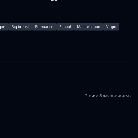
pie
Big breast
Romoance
School
Masturbation
Virgin
2 ตอน
•
เรียงจากตอนแรก