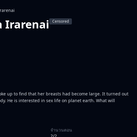
rarenai
 Irarenai
Censored
ke up to find that her breasts had become large. It turned out
y. He is interested in sex life on planet earth. What will
จำนวนตอน
2/2