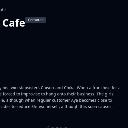
afe
 Cafe
Censored
 his twin stepsisters Chiyori and Chika. When a franchise for a
re forced to improvise to hang onto their business. The girls
tele, although when regular customer Aya becomes close to
 decides to seduce Shinya herself, although this soon causes
n purely platonic. Erotic high jinks ensue.
จำนวนตอน