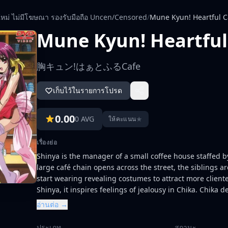
ใหม่ ไม่มีโฆษณา รองรับมือถือ Uncen/Censored
/
Mune Kyun! Heartful C
Mune Kyun! Heartful
胸キュン!はぁとふるCafe
เก็บไว้ในรายการโปรด
0.00
0 AVG
★
ให้คะแนน
เรื่องย่อ
Shinya is the manager of a small coffee house staffed by
large café chain opens across the street, the siblings a
start wearing revealing costumes to attract more clien
Shinya, it inspires feelings of jealousy in Chika. Chika
problems for her twin, whose feelings towards him remai
อ่านต่อ →
ประเภท
สถานะ