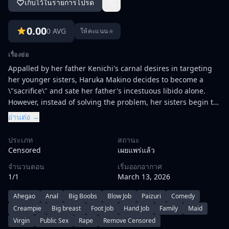
เก็บไว้ในรายการโปรด
0.00
0 AVG
★
ให้คะแนน
เรื่องย่อ
Appalled by her father Kenichi's carnal desires in targeting
her younger sisters, Haruka Makino decides to become a
\"sacrifice\" and sate her father's incestuous libido alone.
However, instead of solving the problem, her sisters begin to
think that Haruka really plans to seize their father all for
อ่านต่อ →
herself.
ประเภท
สถานะ
Censored
เผยแพร่แล้ว
จำนวนตอน
เริ่มออกอากาศ
1/1
March 13, 2026
Ahegao
Anal
Big Boobs
Blow Job
Paizuri
Comedy
Creampie
Big breast
Foot Job
Hand Job
Family
Maid
Virgin
Public Sex
Rape
Remove Censored