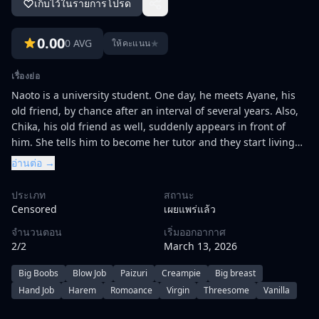
เก็บไว้ในรายการโปรด
0.00
0 AVG
★
ให้คะแนน
เรื่องย่อ
Naoto is a university student. One day, he meets Ayane, his
old friend, by chance after an interval of several years. Also,
Chika, his old friend as well, suddenly appears in front of
him. She tells him to become her tutor and they start living
together but will Naoto resist the temptation of those
อ่านต่อ →
delicious big boobs?
ประเภท
สถานะ
Censored
เผยแพร่แล้ว
จำนวนตอน
เริ่มออกอากาศ
2/2
March 13, 2026
Big Boobs
Blow Job
Paizuri
Creampie
Big breast
Hand Job
Harem
Romoance
Virgin
Threesome
Vanilla