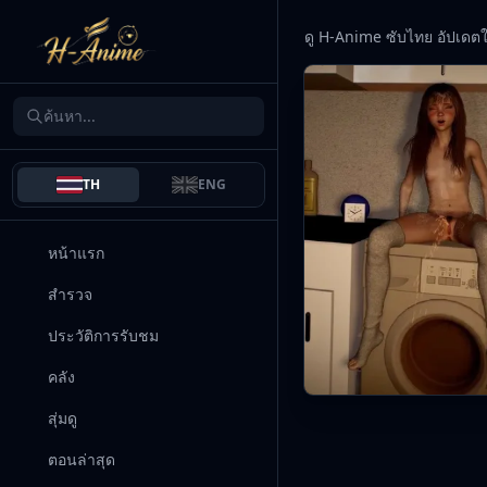
ดู H-Anime ซับไทย อัปเดต
TH
ENG
หน้าแรก
สำรวจ
ประวัติการรับชม
คลัง
สุ่มดู
ตอนล่าสุด