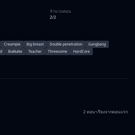
จำนวนตอน
2/2
Creampie
Big breast
Double penetration
Gangbang
ed
Bukkake
Teacher
Threesome
HardCore
2 ตอน
•
เรียงจากตอนแรก