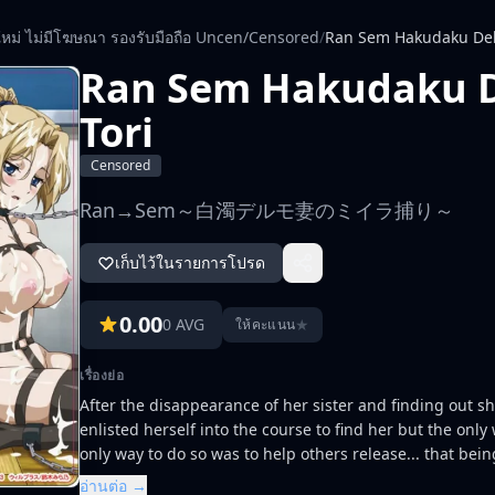
ใหม่ ไม่มีโฆษณา รองรับมือถือ Uncen/Censored
/
Ran Sem Hakudaku Del
Ran Sem Hakudaku D
Tori
Censored
Ran→Sem～白濁デルモ妻のミイラ捕り～
เก็บไว้ในรายการโปรด
0.00
0 AVG
★
ให้คะแนน
เรื่องย่อ
After the disappearance of her sister and finding out 
enlisted herself into the course to find her but the onl
only way to do so was to help others release... that bei
อ่านต่อ →