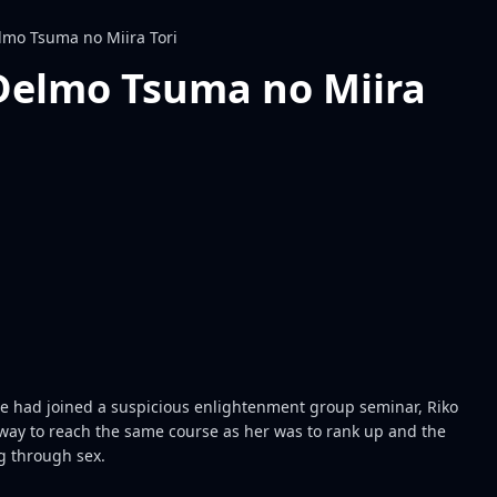
mo Tsuma no Miira Tori
elmo Tsuma no Miira
she had joined a suspicious enlightenment group seminar, Riko
y way to reach the same course as her was to rank up and the
ng through sex.