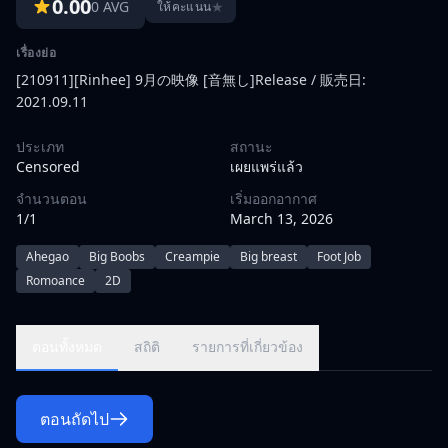
0.00
0 AVG
★
ให้คะแนน
เรื่องย่อ
[210911][Rinhee] 9月の映像 [音無し]Release / 販売日:
2021.09.11
ประเภท
สถานะ
Censored
เผยแพร่แล้ว
จำนวนตอน
เริ่มออกอากาศ
1/1
March 13, 2026
Ahegao
Big Boobs
Creampie
Big breast
Foot Job
Romoance
2D
ตอนทั้งหมด
สถิติ
รายการที่เกี่ยวข้อง
ตอนถัดไป