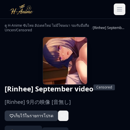
ดู H-Anime ซับไทย อัปเดตใหม่ ไม่มีโฆษณา รองรับมือถือ
/
[Rinhee] September video
Uncen/Censored
[Rinhee] September video
Censored
[Rinhee] 9月の映像 [音無し]
เก็บไว้ในรายการโปรด