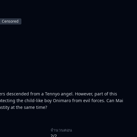
Censored
ers descended from a Tennyo angel. However, part of this
tecting the child-like boy Onimaro from evil forces. Can Mai
astity at the same time?
จำนวนตอน
2/2