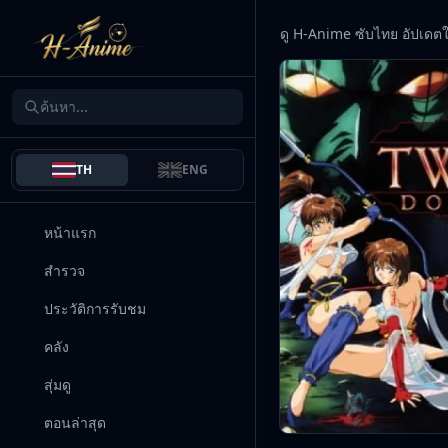
ดู H-Anime ซับไทย อัปเดต
TH
ENG
หน้าแรก
สำรวจ
ประวัติการรับชม
คลัง
สุ่มดู
ตอนล่าสุด