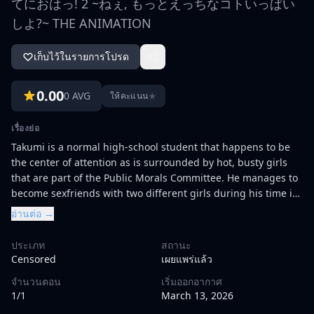
てにおはっ! 2 ~ねぇ, もっとえっちなコトいっぱい
しよ?~ THE ANIMATION
เก็บไว้ในรายการโปรด
0.00
0 AVG
★
ให้คะแนน
เรื่องย่อ
Takumi is a normal high-school student that happens to be
the center of attention as is surrounded by hot, busty girls
that are part of the Public Morals Committee. He manages to
become sexfriends with two different girls during his time in
the committee and one of them even confesses her feelings
อ่านต่อ →
to him. How will Takumi respond?
ประเภท
สถานะ
Censored
เผยแพร่แล้ว
จำนวนตอน
เริ่มออกอากาศ
1/1
March 13, 2026