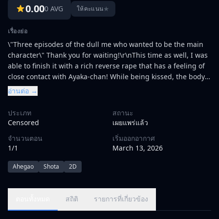
0.00
0 AVG
★
ให้คะแนน
เรื่องย่อ
\"Three episodes of the dull me who wanted to be the main
character\" Thank you for waiting!\r\nThis time as well, I was
able to finish it with a rich reverse rape that has a feeling of
close contact with Ayaka-chan! While being kissed, the body
is pressed with a squeak and the female hormone is
อ่านต่อ →
administered by the effect of anal enemagra and a special
suit! It's like a lie that I, a self-proclaimed hero, boasted that
ประเภท
สถานะ
such a woman couldn't do it (^^) Immediately waving his tail
Censored
เผยแพร่แล้ว
and having fun pretending to be raped ... Upwind of the hero
จำนวนตอน
เริ่มออกอากาศ
You can't even put it in ♪\r\nIf it's such a bad thing, I'll be
1/1
March 13, 2026
defeated by a female (ᐢ ᵕ ᐢ) Of course, I can convert this time
as well, so please have a look!
Ahegao
Shota
2D
ตอนทั้งหมด
สถิติ
รายการที่เกี่ยวข้อง