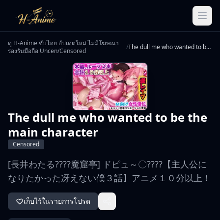
ดู H-Anime ซับไทย อัปเดตใหม่ ไม่มีโฆษณา
/
The dull me who wanted to be the main character
รองรับมือถือ Uncen/Censored
The dull me who wanted to be the
main character
Censored
[長井わたる????魔窟亭] ドピュ～〇????【主人公に
なりたかった冴えない僕３話】アニメ１０分以上！
เก็บไว้ในรายการโปรด