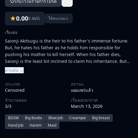
เก็บไว้ในรายการโปรด
0.00
0 AVG
★
ให้คะแนน
เรื่องย่อ
Saionji Akitsugu is the heir to his father's immense fortune.
But, he hates his father as he holds him responsible for
pushing his mother to kill herself. When his father dies,
Saionji is the least bit inclined to claim his inheritance. But
his newly arrived secretary, Sannomiya Rei convinces him
อ่านต่อ →
otherwise. He finally arrives at his ancestral home - a palatial
mansion brimming with pliant maids who, he presumes,
ประเภท
สถานะ
existed for the sole purpose of servicing their now deceased
Censored
เผยแพร่แล้ว
master...
จำนวนตอน
เริ่มออกอากาศ
3/3
March 13, 2026
BDSM
Big Boobs
Blow Job
Creampie
Big breast
Hand Job
Harem
Maid