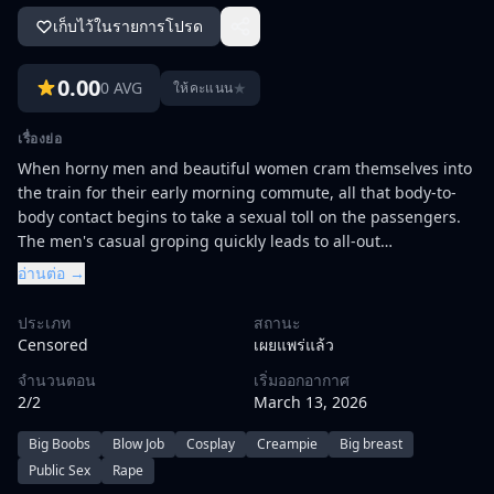
เก็บไว้ในรายการโปรด
0.00
0 AVG
★
ให้คะแนน
เรื่องย่อ
When horny men and beautiful women cram themselves into
the train for their early morning commute, all that body-to-
body contact begins to take a sexual toll on the passengers.
The men's casual groping quickly leads to all-out
molestation.\r\n\r\nShocked, the women are resistant at first.
อ่านต่อ →
But there's no escape from a moving train. So it's not long
before these reluctant ladies give in to their own perverted
ประเภท
สถานะ
passions and go with the flow. Soon the whole train is alive
Censored
เผยแพร่แล้ว
with sexual energy as it drives and thrusts toward its
จำนวนตอน
เริ่มออกอากาศ
dripping-wet destination.
2/2
March 13, 2026
Big Boobs
Blow Job
Cosplay
Creampie
Big breast
Public Sex
Rape