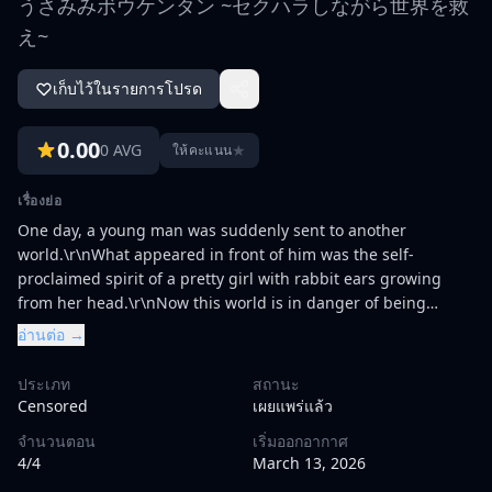
うさみみボウケンタン ~セクハラしながら世界を救
え~
เก็บไว้ในรายการโปรด
0.00
0 AVG
★
ให้คะแนน
เรื่องย่อ
One day, a young man was suddenly sent to another
world.\r\nWhat appeared in front of him was the self-
proclaimed spirit of a pretty girl with rabbit ears growing
from her head.\r\nNow this world is in danger of being
destroyed by a force called Aqui.\r\nShe was convinced that
อ่านต่อ →
she was a hero, and she wanted her to save the world
together.\r\n\"Let's do our best together,
ประเภท
สถานะ
Master!\"\r\nHowever, the journey to save the world is not
Censored
เผยแพร่แล้ว
easy.\r\nA mysterious libido that suddenly attacks his
จำนวนตอน
เริ่มออกอากาศ
body.\r\nTo heal her suffering, the spirit girl suppresses her
4/4
March 13, 2026
shame and provides herself with Zurineta!\r\nExcellent