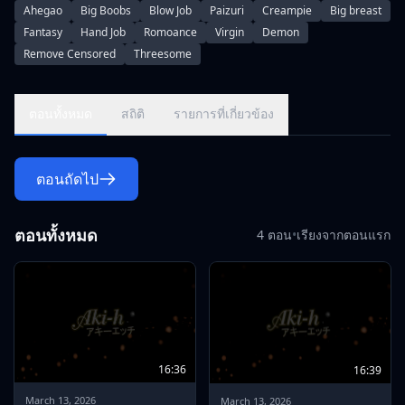
spirits do not neglect to change their mood with
Ahegao
Big Boobs
Blow Job
Paizuri
Creampie
Big breast
cosplay!\r\nAnd finally, in the development of overlapping the
Fantasy
Hand Job
Romoance
Virgin
Demon
body!\r\nWhich is tomorrow for the spirit girl who is swayed
Remove Censored
Threesome
by the sexual harassment hero !?\r\nMimi Usami ○ Sexual
harassment for a woman\r\nSexual harassment saves the
world !?\r\nI will fight for 24 hours !!
ตอนทั้งหมด
สถิติ
รายการที่เกี่ยวข้อง
ตอนถัดไป
ตอนทั้งหมด
4 ตอน
•
เรียงจากตอนแรก
16:36
16:39
March 13, 2026
March 13, 2026